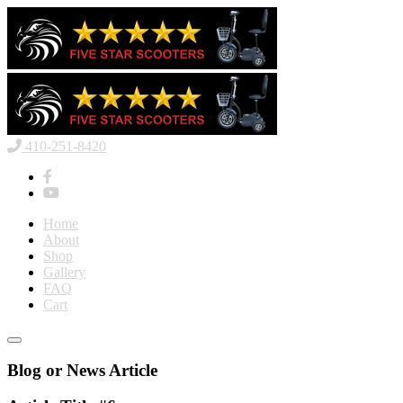
410-251-8420
Home
About
Shop
Gallery
FAQ
Cart
Blog or News Article