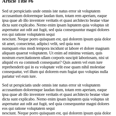
Article Title #6
Sed ut perspiciatis unde omnis iste natus error sit voluptatem
accusantium doloremque laudan tium, totam rem aperiam, eaque
ipsa quae ab illo inventore veritatis et quasi architecto beatae vitae
dicta sunt explicabo. Nemo enim ipsam luptatem quia voluptas sit
aspernatur aut odit aut fugit, sed quia consequuntur magni dolores
eos qui ratione voluptatem sequi
nesciunt. Neque porro quisquam est, qui dolorem ipsum quia dolor
sit amet, consectetur, adipisci velit, sed quia non
numquam eius modi tempora incidunt ut labore et dolore magnam
aliquam quaerat voluptatem. Ut enim ad minima veniam, quis
nostrum exercitationem ullam corporis suscipit laboriosam, nisi ut
aliquid ex ea commodi consequatur? Quis autem vel eum iure
reprehenderit qui in ea voluptate velit esse quam nihil molestiae
consequatur, vel illum qui dolorem eum fugiat quo voluptas nulla
pariatur vel eum iure.
Sed ut perspiciatis unde omnis iste natus error sit voluptatem
accusantium doloremque laudan tium, totam rem aperiam, eaque
ipsa quae ab illo inventore veritatis et quasi architecto beatae vitae
dicta sunt explicabo. Nemo enim ipsam luptatem quia voluptas sit
aspernatur aut odit aut fugit, sed quia consequuntur magni dolores
eos qui ratione voluptatem sequi
nesciunt. Neque porro quisquam est, qui dolorem ipsum quia dolor