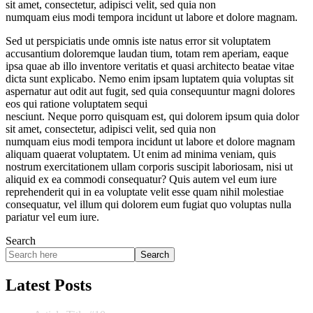
sit amet, consectetur, adipisci velit, sed quia non
numquam eius modi tempora incidunt ut labore et dolore magnam.
Sed ut perspiciatis unde omnis iste natus error sit voluptatem
accusantium doloremque laudan tium, totam rem aperiam, eaque
ipsa quae ab illo inventore veritatis et quasi architecto beatae vitae
dicta sunt explicabo. Nemo enim ipsam luptatem quia voluptas sit
aspernatur aut odit aut fugit, sed quia consequuntur magni dolores
eos qui ratione voluptatem sequi
nesciunt. Neque porro quisquam est, qui dolorem ipsum quia dolor
sit amet, consectetur, adipisci velit, sed quia non
numquam eius modi tempora incidunt ut labore et dolore magnam
aliquam quaerat voluptatem. Ut enim ad minima veniam, quis
nostrum exercitationem ullam corporis suscipit laboriosam, nisi ut
aliquid ex ea commodi consequatur? Quis autem vel eum iure
reprehenderit qui in ea voluptate velit esse quam nihil molestiae
consequatur, vel illum qui dolorem eum fugiat quo voluptas nulla
pariatur vel eum iure.
Search
Search
Latest Posts