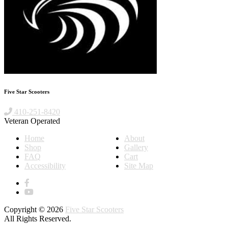
Five Star Scooters
410-251-8420
Veteran Operated
Home
About
Shop
Gallery
FAQ
Cart
Accessibility
Site Map
Copyright © 2026
Five Star Scooters
All Rights Reserved.