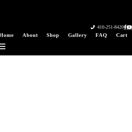
410-251-8420
Home
About
Shop
Gallery
FAQ
Cart