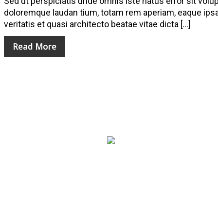
Sed ut perspiciatis unde omnis iste natus error sit vo
doloremque laudan tium, totam rem aperiam, eaque ipsa 
veritatis et quasi architecto beatae vitae dicta […]
Read More